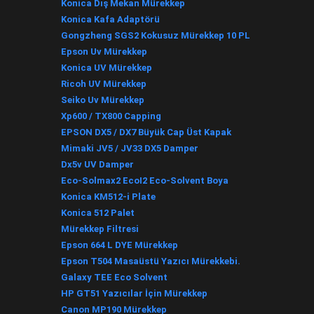
Konica Dış Mekan Mürekkep
Konica Kafa Adaptörü
Gongzheng SGS2 Kokusuz Mürekkep 10 PL
Epson Uv Mürekkep
Konica UV Mürekkep
Ricoh UV Mürekkep
Seiko Uv Mürekkep
Xp600 / TX800 Capping
EPSON DX5 / DX7 Büyük Cap Üst Kapak
Mimaki JV5 / JV33 DX5 Damper
Dx5v UV Damper
Eco-Solmax2 EcoI2 Eco-Solvent Boya
Konica KM512-i Plate
Konica 512 Palet
Mürekkep Filtresi
Epson 664 L DYE Mürekkep
Epson T504 Masaüstü Yazıcı Mürekkebi.
Galaxy TEE Eco Solvent
HP GT51 Yazıcılar İçin Mürekkep
Canon MP190 Mürekkep