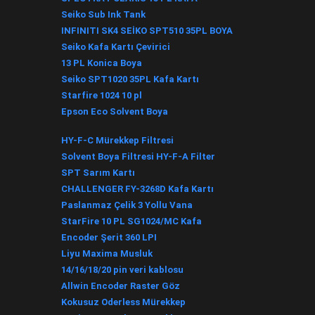
Seiko Sub Ink Tank
INFINITI SK4 SEİKO SPT510 35PL BOYA
Seiko Kafa Kartı Çevirici
13 PL Konica Boya
Seiko SPT1020 35PL Kafa Kartı
Starfire 1024 10 pl
Epson Eco Solvent Boya
HY-F-C Mürekkep Filtresi
Solvent Boya Filtresi HY-F-A Filter
SPT Sarım Kartı
CHALLENGER FY-3268D Kafa Kartı
Paslanmaz Çelik 3 Yollu Vana
StarFire 10 PL SG1024/MC Kafa
Encoder Şerit 360 LPI
Liyu Maxima Musluk
14/16/18/20 pin veri kablosu
Allwin Encoder Raster Göz
Kokusuz Oderless Mürekkep