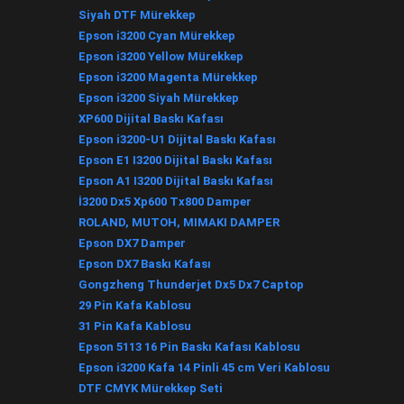
Siyah DTF Mürekkep
Epson i3200 Cyan Mürekkep
Epson i3200 Yellow Mürekkep
Epson i3200 Magenta Mürekkep
Epson i3200 Siyah Mürekkep
XP600 Dijital Baskı Kafası
Epson i3200-U1 Dijital Baskı Kafası
Epson E1 I3200 Dijital Baskı Kafası
Epson A1 I3200 Dijital Baskı Kafası
İ3200 Dx5 Xp600 Tx800 Damper
ROLAND, MUTOH, MIMAKI DAMPER
Epson DX7 Damper
Epson DX7 Baskı Kafası
Gongzheng Thunderjet Dx5 Dx7 Captop
29 Pin Kafa Kablosu
31 Pin Kafa Kablosu
Epson 5113 16 Pin Baskı Kafası Kablosu
Epson i3200 Kafa 14 Pinli 45 cm Veri Kablosu
DTF CMYK Mürekkep Seti