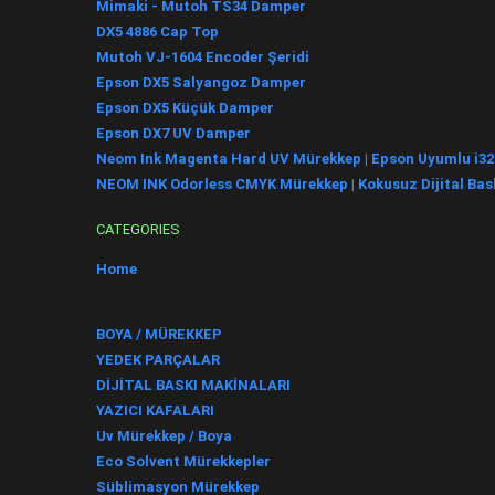
Mimaki - Mutoh TS34 Damper
DX5 4886 Cap Top
Mutoh VJ-1604 Encoder Şeridi
Epson DX5 Salyangoz Damper
Epson DX5 Küçük Damper
Epson DX7 UV Damper
Neom Ink Magenta Hard UV Mürekkep | Epson Uyumlu i32
NEOM INK Odorless CMYK Mürekkep | Kokusuz Dijital Bas
CATEGORIES
Home
BOYA / MÜREKKEP
YEDEK PARÇALAR
DİJİTAL BASKI MAKİNALARI
YAZICI KAFALARI
Uv Mürekkep / Boya
Eco Solvent Mürekkepler
Süblimasyon Mürekkep