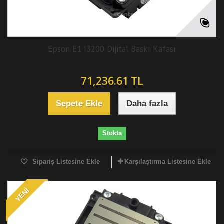
Epson E1 I3200 Dijital Baskı Kafası
71,236.61 TL
Sepete Ekle
Daha fazla
Stokta
Sipariş Listesine Ekle
Karşılaştırma Listesine Ekle
YENI