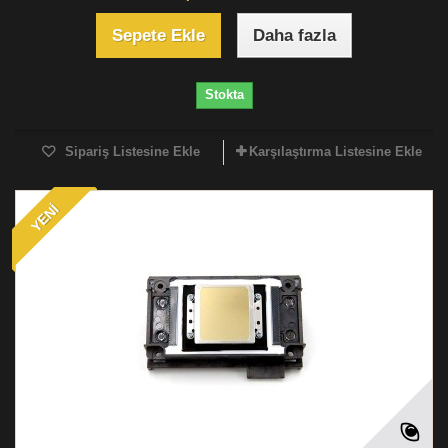
Sepete Ekle
Daha fazla
Stokta
Sipariş Listesine Ekle
Karşılaştırma Listesine Ekle
YENI