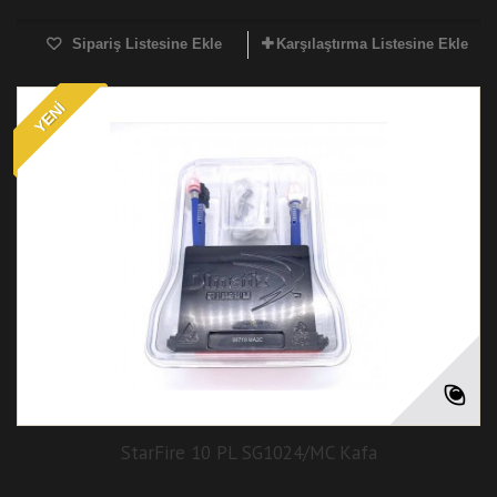
Sipariş Listesine Ekle
Karşılaştırma Listesine Ekle
YENI
StarFire 10 PL SG1024/MC Kafa