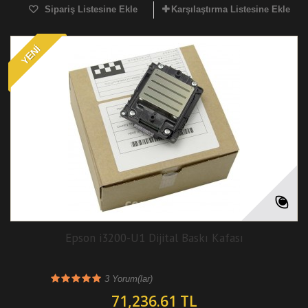
Sipariş Listesine Ekle
Karşılaştırma Listesine Ekle
YENI
Epson i3200-U1 Dijital Baskı Kafası
3
Yorum(lar)
71,236.61 TL