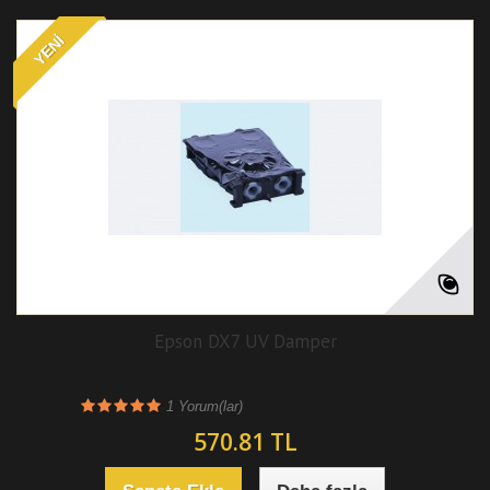
YENI
Epson DX7 UV Damper
1
Yorum(lar)
570.81 TL