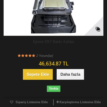
Epson DX7 Baskı Kafası
2
Yorum(lar)
46,634.87 TL
Sepete Ekle
Daha fazla
Stokta
Sipariş Listesine Ekle
Karşılaştırma Listesine Ekle