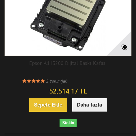
Epson A1 I3200 Dijital Baskı Kafası
2
Yorum(lar)
52,514.17 TL
Sepete Ekle
Daha fazla
Stokta