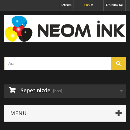
İletişim
Oturum Aç
TRY
Sepetinizde
[boş]
MENU