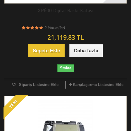
XP600 Dijital Baskı Kafası
2
Yorum(lar)
21,119.83 TL
Sepete Ekle
Daha fazla
Stokta
Sipariş Listesine Ekle
Karşılaştırma Listesine Ekle
YENI