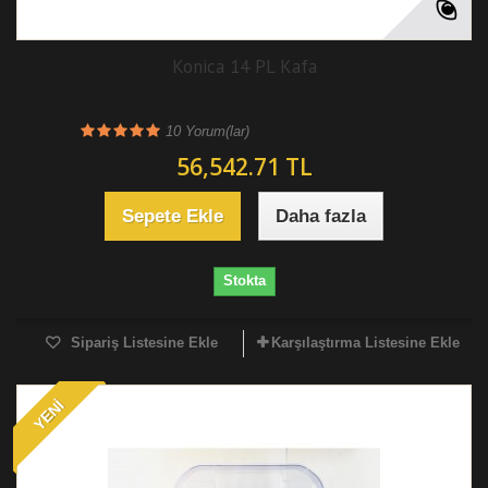
Konica 14 PL Kafa
10
Yorum(lar)
56,542.71 TL
Sepete Ekle
Daha fazla
Stokta
Sipariş Listesine Ekle
Karşılaştırma Listesine Ekle
YENI