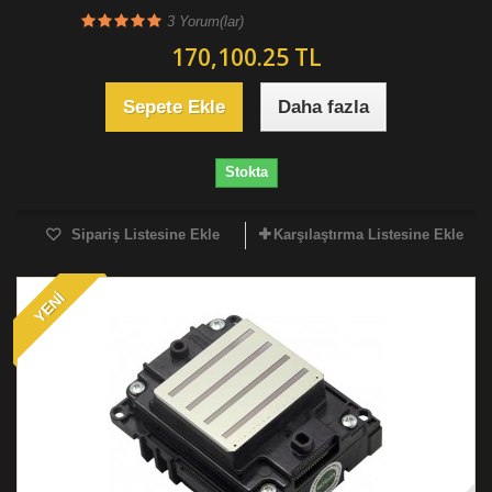
3
Yorum(lar)
170,100.25 TL
Sepete Ekle
Daha fazla
Stokta
Sipariş Listesine Ekle
Karşılaştırma Listesine Ekle
YENI