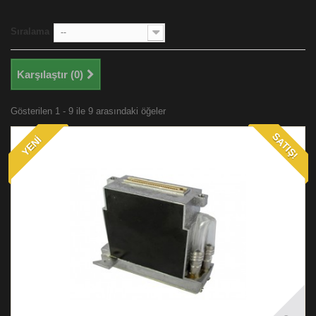
Sıralama
--
Karşılaştır (
0
)
Gösterilen 1 - 9 ile 9 arasındaki öğeler
SATIŞ!
YENI