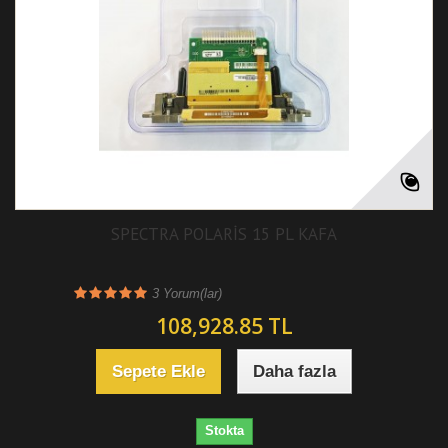
SPECTRA POLARİS 15 PL KAFA
3
Yorum(lar)
108,928.85 TL
Sepete Ekle
Daha fazla
Stokta