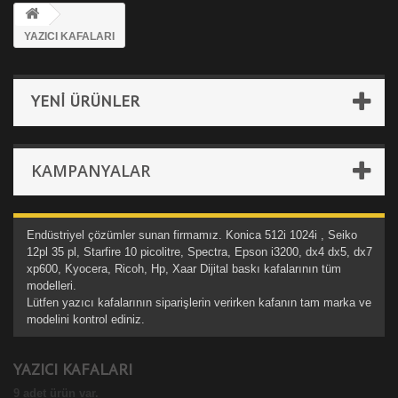
YAZICI KAFALARI
YENI ÜRÜNLER
KAMPANYALAR
Endüstriyel çözümler sunan firmamız. Konica 512i 1024i , Seiko
12pl 35 pl, Starfire 10 picolitre, Spectra, Epson i3200, dx4 dx5, dx7
xp600,
Kyocera, Ricoh, Hp, Xaar Dijital baskı kafalarının tüm
modelleri.
Lütfen yazıcı kafalarının siparişlerin verirken kafanın tam marka ve
modelini kontrol ediniz.
YAZICI KAFALARI
9 adet ürün var.