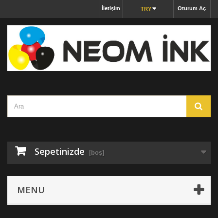
İletişim
Oturum Aç
TRY
Sepetinizde
[boş]
MENU