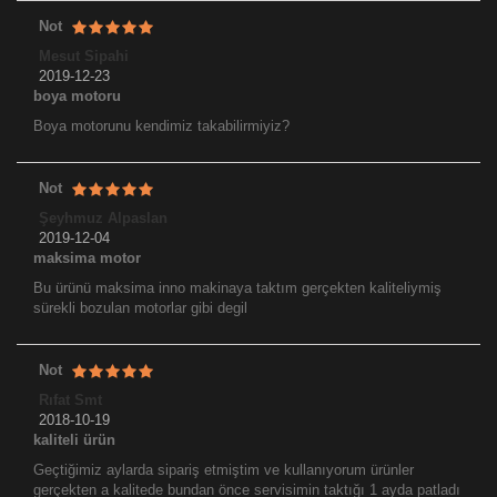
Not
Mesut Sipahi
2019-12-23
boya motoru
Boya motorunu kendimiz takabilirmiyiz?
Not
Şeyhmuz Alpaslan
2019-12-04
maksima motor
Bu ürünü maksima inno makinaya taktım gerçekten kaliteliymiş
sürekli bozulan motorlar gibi degil
Not
Rıfat Smt
2018-10-19
kaliteli ürün
Geçtiğimiz aylarda sipariş etmiştim ve kullanıyorum ürünler
gerçekten a kalitede bundan önce servisimin taktığı 1 ayda patladı