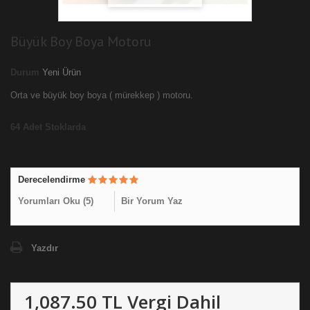
Büyük Boy Boya Motoru
Durum
Yeni Ürün
Orta ve büyük boy boya ( mürekkep ) motoru.
64
Adet Stoklarda
Derecelendirme
Yorumları Oku (
5
)
Bir Yorum Yaz
Yazdır
1,087.50 TL
Vergi Dahil