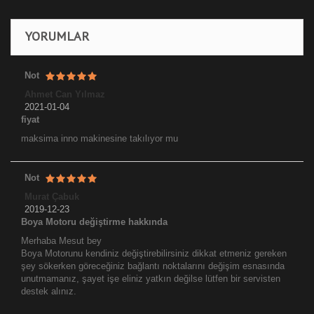
YORUMLAR
Not
Ahmet Can Yılmaz
2021-01-04
fiyat
maksima inno makinesine takılıyor mu
Not
Murat Çabuk
2019-12-23
Boya Motoru değiştirme hakkında
Merhaba Mesut bey
Boya Motorunu kendiniz değiştirebilirsiniz dikkat etmeniz gereken
şey sökerken göreceğiniz bağlantı noktalarını değişim esnasında
unutmamanız, şayet işe eliniz yatkın değilse lütfen bir servisten
destek alınız.