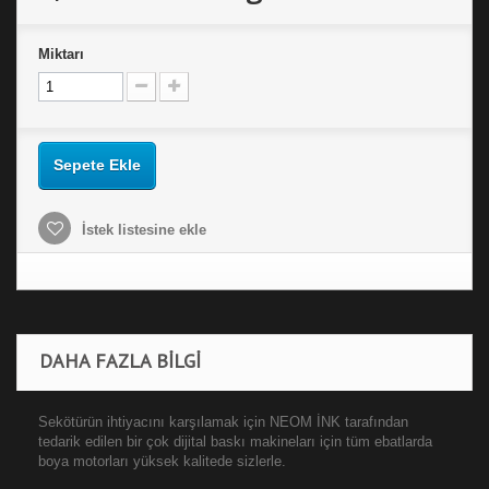
Miktarı
Sepete Ekle
İstek listesine ekle
DAHA FAZLA BILGI
Sekötürün ihtiyacını karşılamak için NEOM İNK tarafından
tedarik edilen bir çok dijital baskı makineları için tüm ebatlarda
boya motorları yüksek kalitede sizlerle.