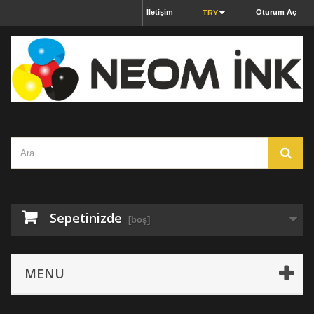
İletişim
Oturum Aç
TRY
Sepetinizde
[boş]
MENU