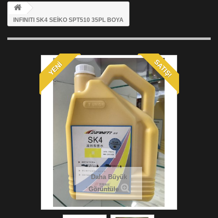
INFINITI SK4 SEİKO SPT510 35PL BOYA
SATIŞ!
YENI
Daha Büyük
Görüntüle