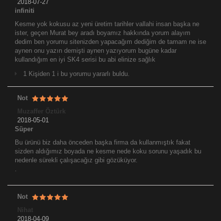
2018-07-27
infiniti
Kesme yok kokusu az yeni üretim tarihler vallahi insan başka ne
ister, geçen Murat bey aradı boyamız hakkında yorum alayım
dedim ben yorumu sitenizden yapacağım dediğim de tamam ne ise
aynen onu yazın demişti aynen yazıyorum bugüne kadar
kullandığım en iyi SK4 serisi bu abi elinize sağlık
1 Kişiden 1 i bu yorumu yararlı buldu.
Not
Muzaffer Öztürk
2018-05-01
Süper
Bu ürünü biz daha önceden başka firma da kullanmıştık fakat
sizden aldığımız boyada ne kesme nede koku sorunu yaşadık bu
nedenle sürekli çalışacağız gibi gözüküyor.
.
Not
Nihat
2018-04-09