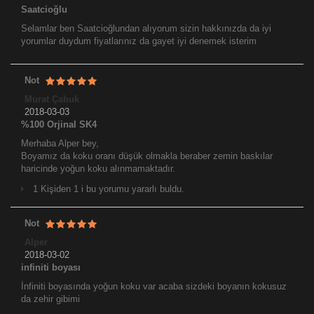
Saatcioğlu
Selamlar ben Saatcioğlundan alıyorum sizin hakkınızda da iyi
yorumlar duydum fiyatlarınız da gayet iyi denemek isterim
Not
Murat Çabuk
2018-03-03
%100 Orjinal SK4
Merhaba Alper bey,
Boyamız da koku oranı düşük olmakla beraber zemin baskılar
haricinde yoğun koku alınmamaktadır.
1 Kişiden 1 i bu yorumu yararlı buldu.
Not
Alper
2018-03-02
infiniti boyası
İnfiniti boyasında yoğun koku var acaba sizdeki boyanın kokusuz
da zehir gibimi