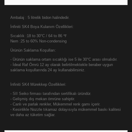
Ambalaj : 5 litrelik bidon halindedir.
İnfiniti SK4 Boya Kulanım Özellikleri:
Sıcaklık :18 to 30°C / 64 to 86 ℉
Nem :25 to 60% Non-condensing
Ürünün Saklama Koşulları:
- Ürünün saklama ortam sıcaklığı ise 5 ile 30°C arası olmalıdır.
- İdeal Raf Ömrü 12 ay olarak belirtilmektekle beraber uygun
saklama koşullarında 24 ay kullanabilirsiniz.
İnfiniti SK4 Mürekkep Özellikleri:
- SII Seiko firması tarafından sertifikalı üründür.
- Gelişmiş dış mekan ömrüne sahiptir.
- Canlı ve parlak renkler, Mükemmel renk gamı içerir.
- Kesinlikle Nozzle tıkamaz dolayısıyla mükemmel baskı kalitesi
ve daha az tüketim sağlar.