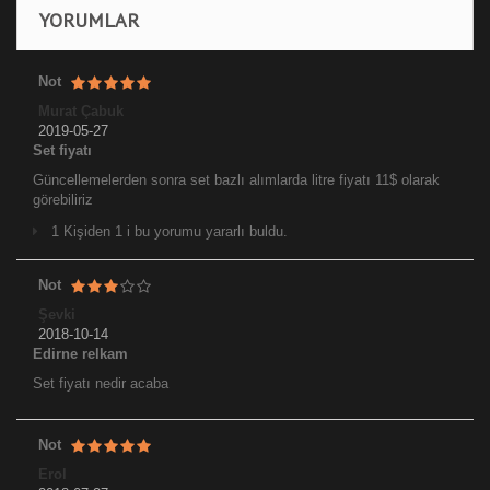
YORUMLAR
Not
Murat Çabuk
2019-05-27
Set fiyatı
Güncellemelerden sonra set bazlı alımlarda litre fiyatı 11$ olarak
görebiliriz
1 Kişiden 1 i bu yorumu yararlı buldu.
Not
Şevki
2018-10-14
Edirne relkam
Set fiyatı nedir acaba
Not
Erol