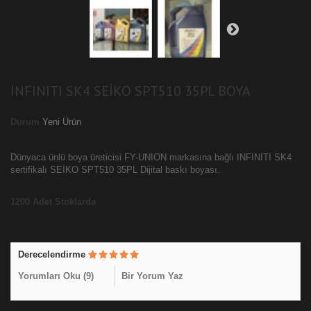
INFINITI SK4 SEİKO SPT510 35PL BOYA
Durum
Yeni Ürün
Dünyaca ünlü boya üreticisi FY-UNION markasına bağlı INFINITI SK4
sertifikalı SEİKO SPT510 35PL Dijital baskı boyası.
1200
Adet Stoklarda
Derecelendirme
Yorumları Oku (
9
)
Bir Yorum Yaz